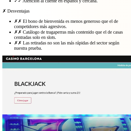
✓
✓ Atención al cliente en español y cercana.
✗
Desventajas
✗
✗ El bono de bienvenida es menos generoso que el de
competidores más agresivos.
✗
✗ Catálogo de tragaperras más contenido que el de casas
centradas solo en slots.
✗
✗ Las retiradas no son las más rápidas del sector según
nuestra prueba.