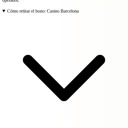
operador.
Cómo retirar el bono: Casino Barcelona