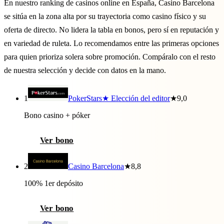
En nuestro ranking de casinos online en España, Casino Barcelona
se sitúa en la zona alta por su trayectoria como casino físico y su
oferta de directo. No lidera la tabla en bonos, pero sí en reputación y
en variedad de ruleta. Lo recomendamos entre las primeras opciones
para quien prioriza solera sobre promoción. Compáralo con el resto
de nuestra selección y decide con datos en la mano.
1
PokerStars
★ Elección del editor
★
9,0
Bono casino + póker
Ver bono
2
Casino Barcelona
★
8,8
100% 1er depósito
Ver bono