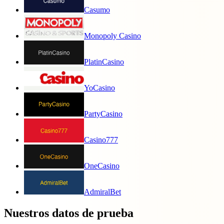
Casumo
Monopoly Casino
PlatinCasino
YoCasino
PartyCasino
Casino777
OneCasino
AdmiralBet
Nuestros datos de prueba