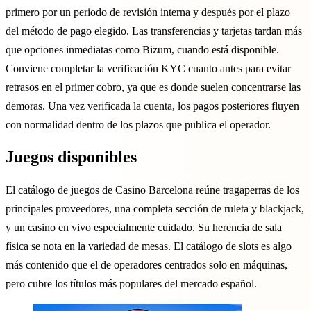
primero por un periodo de revisión interna y después por el plazo
del método de pago elegido. Las transferencias y tarjetas tardan más
que opciones inmediatas como Bizum, cuando está disponible.
Conviene completar la verificación KYC cuanto antes para evitar
retrasos en el primer cobro, ya que es donde suelen concentrarse las
demoras. Una vez verificada la cuenta, los pagos posteriores fluyen
con normalidad dentro de los plazos que publica el operador.
Juegos disponibles
El catálogo de juegos de Casino Barcelona reúne tragaperras de los
principales proveedores, una completa sección de ruleta y blackjack,
y un casino en vivo especialmente cuidado. Su herencia de sala
física se nota en la variedad de mesas. El catálogo de slots es algo
más contenido que el de operadores centrados solo en máquinas,
pero cubre los títulos más populares del mercado español.