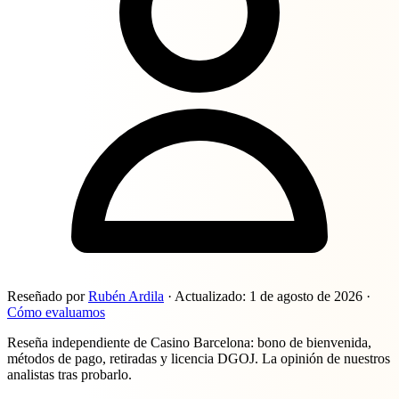
Reseñado por
Rubén Ardila
·
Actualizado:
1 de agosto de 2026
·
Cómo evaluamos
Reseña independiente de Casino Barcelona: bono de bienvenida,
métodos de pago, retiradas y licencia DGOJ. La opinión de nuestros
analistas tras probarlo.