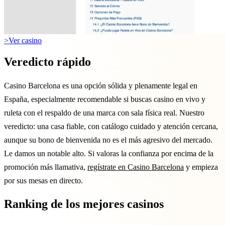
>
Ver casino
Veredicto rápido
Casino Barcelona es una opción sólida y plenamente legal en
España, especialmente recomendable si buscas casino en vivo y
ruleta con el respaldo de una marca con sala física real. Nuestro
veredicto: una casa fiable, con catálogo cuidado y atención cercana,
aunque su bono de bienvenida no es el más agresivo del mercado.
Le damos un notable alto. Si valoras la confianza por encima de la
promoción más llamativa,
regístrate en Casino Barcelona
y empieza
por sus mesas en directo.
Ranking de los mejores casinos