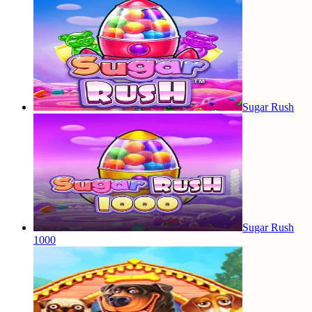
Sugar Rush
Sugar Rush
1000