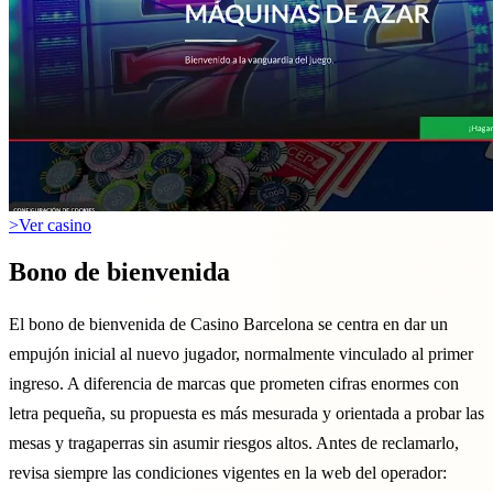
>
Ver casino
Bono de bienvenida
El bono de bienvenida de Casino Barcelona se centra en dar un
empujón inicial al nuevo jugador, normalmente vinculado al primer
ingreso. A diferencia de marcas que prometen cifras enormes con
letra pequeña, su propuesta es más mesurada y orientada a probar las
mesas y tragaperras sin asumir riesgos altos. Antes de reclamarlo,
revisa siempre las condiciones vigentes en la web del operador: