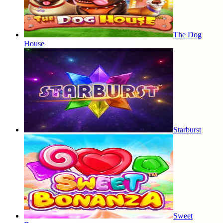
The Dog
House
Starburst
Sweet