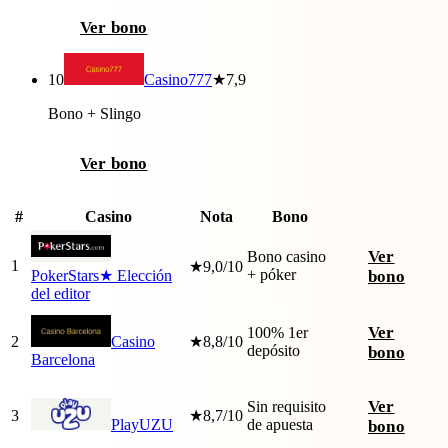
Ver bono
10
Casino777
★
7,9
Bono + Slingo
Ver bono
#
Casino
Nota
Bono
Ver
Bono casino
1
★
9,0/10
+ póker
bono
PokerStars
★ Elección
del editor
Ver
100% 1er
2
Casino
★
8,8/10
depósito
bono
Barcelona
Ver
Sin requisito
3
★
8,7/10
PlayUZU
de apuesta
bono