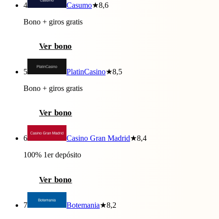
4
Casumo
★
8,6
Bono + giros gratis
Ver bono
5
PlatinCasino
★
8,5
Bono + giros gratis
Ver bono
6
Casino Gran Madrid
★
8,4
100% 1er depósito
Ver bono
7
Botemania
★
8,2