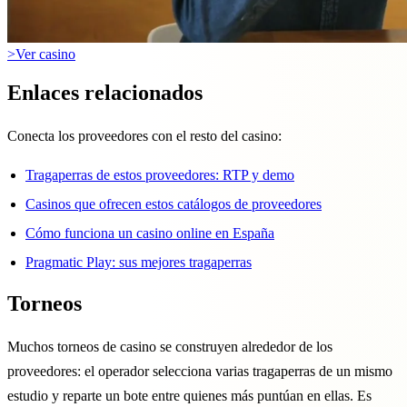
>
Ver casino
Enlaces relacionados
Conecta los proveedores con el resto del casino:
Tragaperras de estos proveedores: RTP y demo
Casinos que ofrecen estos catálogos de proveedores
Cómo funciona un casino online en España
Pragmatic Play: sus mejores tragaperras
Torneos
Muchos torneos de casino se construyen alrededor de los
proveedores: el operador selecciona varias tragaperras de un mismo
estudio y reparte un bote entre quienes más puntúan en ellas. Es