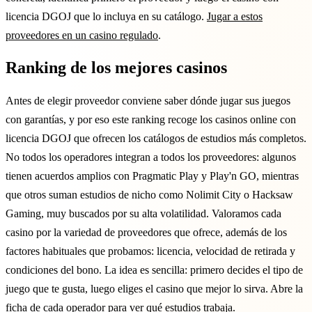
licencia DGOJ que lo incluya en su catálogo.
Jugar a estos
proveedores en un casino regulado
.
Ranking de los mejores casinos
Antes de elegir proveedor conviene saber dónde jugar sus juegos
con garantías, y por eso este ranking recoge los casinos online con
licencia DGOJ que ofrecen los catálogos de estudios más completos.
No todos los operadores integran a todos los proveedores: algunos
tienen acuerdos amplios con Pragmatic Play y Play'n GO, mientras
que otros suman estudios de nicho como Nolimit City o Hacksaw
Gaming, muy buscados por su alta volatilidad. Valoramos cada
casino por la variedad de proveedores que ofrece, además de los
factores habituales que probamos: licencia, velocidad de retirada y
condiciones del bono. La idea es sencilla: primero decides el tipo de
juego que te gusta, luego eliges el casino que mejor lo sirva. Abre la
ficha de cada operador para ver qué estudios trabaja.