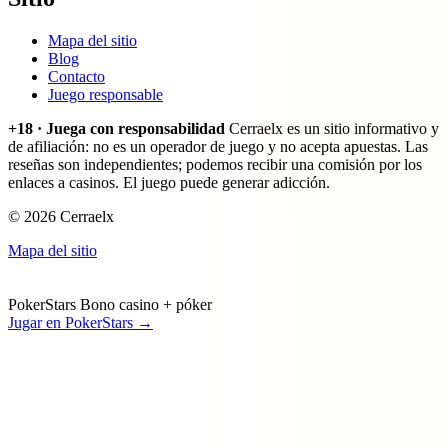
Mapa del sitio
Blog
Contacto
Juego responsable
+18 · Juega con responsabilidad
Cerraelx es un sitio informativo y
de afiliación: no es un operador de juego y no acepta apuestas. Las
reseñas son independientes; podemos recibir una comisión por los
enlaces a casinos. El juego puede generar adicción.
© 2026 Cerraelx
Mapa del sitio
PokerStars
Bono casino + póker
Jugar en PokerStars →