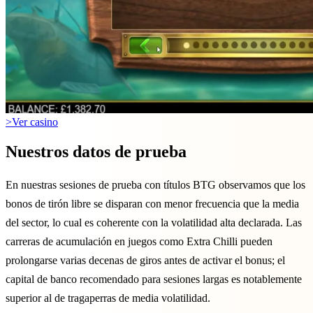
>
Ver casino
Nuestros datos de prueba
En nuestras sesiones de prueba con títulos BTG observamos que los
bonos de tirón libre se disparan con menor frecuencia que la media
del sector, lo cual es coherente con la volatilidad alta declarada. Las
carreras de acumulación en juegos como Extra Chilli pueden
prolongarse varias decenas de giros antes de activar el bonus; el
capital de banco recomendado para sesiones largas es notablemente
superior al de tragaperras de media volatilidad.