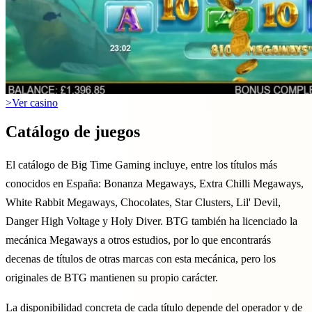
>
Ver casino
Catálogo de juegos
El catálogo de Big Time Gaming incluye, entre los títulos más
conocidos en España: Bonanza Megaways, Extra Chilli Megaways,
White Rabbit Megaways, Chocolates, Star Clusters, Lil' Devil,
Danger High Voltage y Holy Diver. BTG también ha licenciado la
mecánica Megaways a otros estudios, por lo que encontrarás
decenas de títulos de otras marcas con esta mecánica, pero los
originales de BTG mantienen su propio carácter.
La disponibilidad concreta de cada título depende del operador y de