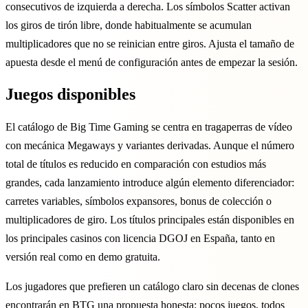
consecutivos de izquierda a derecha. Los símbolos Scatter activan
los giros de tirón libre, donde habitualmente se acumulan
multiplicadores que no se reinician entre giros. Ajusta el tamaño de
apuesta desde el menú de configuración antes de empezar la sesión.
Juegos disponibles
El catálogo de Big Time Gaming se centra en tragaperras de vídeo
con mecánica Megaways y variantes derivadas. Aunque el número
total de títulos es reducido en comparación con estudios más
grandes, cada lanzamiento introduce algún elemento diferenciador:
carretes variables, símbolos expansores, bonus de colección o
multiplicadores de giro. Los títulos principales están disponibles en
los principales casinos con licencia DGOJ en España, tanto en
versión real como en demo gratuita.
Los jugadores que prefieren un catálogo claro sin decenas de clones
encontrarán en BTG una propuesta honesta: pocos juegos, todos