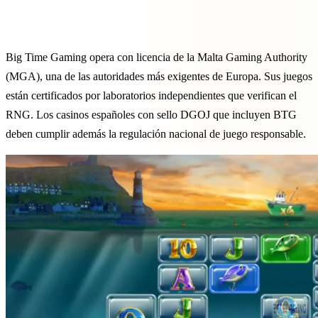
Big Time Gaming opera con licencia de la Malta Gaming Authority
(MGA), una de las autoridades más exigentes de Europa. Sus juegos
están certificados por laboratorios independientes que verifican el
RNG. Los casinos españoles con sello DGOJ que incluyen BTG
deben cumplir además la regulación nacional de juego responsable.