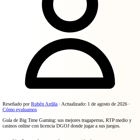
Reseñado por
Rubén Ardila
·
Actualizado:
1 de agosto de 2026
·
Cómo evaluamos
Guía de Big Time Gaming: sus mejores tragaperras, RTP medio y
casinos online con licencia DGOJ donde jugar a sus juegos.