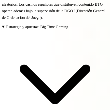
aleatorios. Los casinos españoles que distribuyen contenido BTG
operan además bajo la supervisión de la DGOJ (Dirección General
de Ordenación del Juego).
Estrategia y apuestas: Big Time Gaming