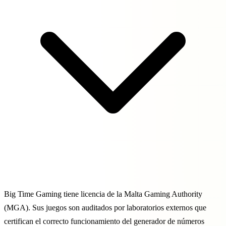
Big Time Gaming tiene licencia de la Malta Gaming Authority
(MGA). Sus juegos son auditados por laboratorios externos que
certifican el correcto funcionamiento del generador de números