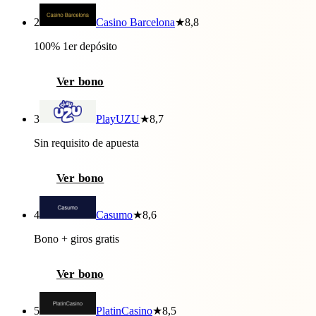
2
Casino Barcelona
★
8,8
100% 1er depósito
Ver bono
3
PlayUZU
★
8,7
Sin requisito de apuesta
Ver bono
4
Casumo
★
8,6
Bono + giros gratis
Ver bono
5
PlatinCasino
★
8,5