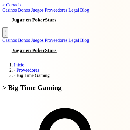
>
Cerraelx
Casinos
Bonos
Juegos
Proveedores
Legal
Blog
Jugar en PokerStars
Casinos
Bonos
Juegos
Proveedores
Legal
Blog
Jugar en PokerStars
Inicio
›
Proveedores
›
Big Time Gaming
Big Time Gaming