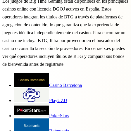
Los juegos de Big Time Gaming están disponibles en los principales
casinos online con licencia DGOJ activos en España. Estos
operadores integran los títulos de BTG a través de plataformas de
agregación de contenido, lo que garantiza que la experiencia de
juego es idéntica independientemente del casino. Para encontrar un
casino que incluya BTG, filtra por proveedor en el buscador del
casino o consulta la sección de proveedores. En cerraelx.es puedes
ver qué operadores incluyen títulos de BTG y comparar sus bonos
de bienvenida antes de registrarte.
Casino Barcelona
PlayUZU
PokerStars
Botemania