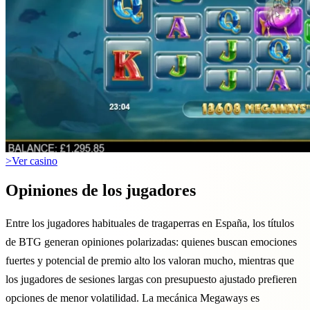
>
Ver casino
Opiniones de los jugadores
Entre los jugadores habituales de tragaperras en España, los títulos
de BTG generan opiniones polarizadas: quienes buscan emociones
fuertes y potencial de premio alto los valoran mucho, mientras que
los jugadores de sesiones largas con presupuesto ajustado prefieren
opciones de menor volatilidad. La mecánica Megaways es