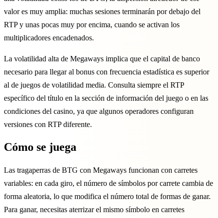
valor es muy amplia: muchas sesiones terminarán por debajo del
RTP y unas pocas muy por encima, cuando se activan los
multiplicadores encadenados.
La volatilidad alta de Megaways implica que el capital de banco
necesario para llegar al bonus con frecuencia estadística es superior
al de juegos de volatilidad media. Consulta siempre el RTP
específico del título en la sección de información del juego o en las
condiciones del casino, ya que algunos operadores configuran
versiones con RTP diferente.
Cómo se juega
Las tragaperras de BTG con Megaways funcionan con carretes
variables: en cada giro, el número de símbolos por carrete cambia de
forma aleatoria, lo que modifica el número total de formas de ganar.
Para ganar, necesitas aterrizar el mismo símbolo en carretes