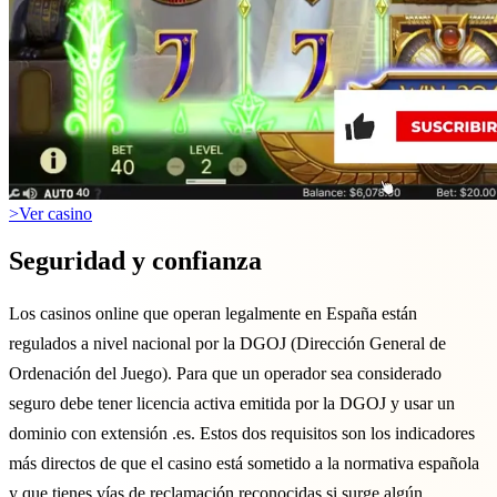
>
Ver casino
Seguridad y confianza
Los casinos online que operan legalmente en España están
regulados a nivel nacional por la DGOJ (Dirección General de
Ordenación del Juego). Para que un operador sea considerado
seguro debe tener licencia activa emitida por la DGOJ y usar un
dominio con extensión .es. Estos dos requisitos son los indicadores
más directos de que el casino está sometido a la normativa española
y que tienes vías de reclamación reconocidas si surge algún