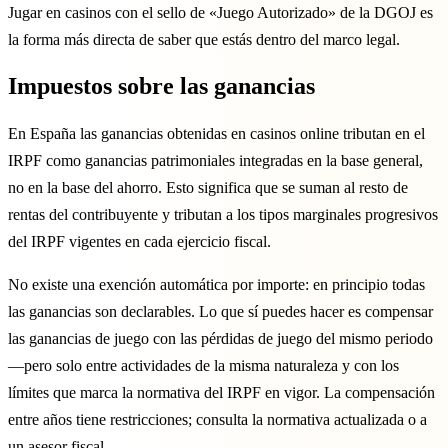
Jugar en casinos con el sello de «Juego Autorizado» de la DGOJ es
la forma más directa de saber que estás dentro del marco legal.
Impuestos sobre las ganancias
En España las ganancias obtenidas en casinos online tributan en el
IRPF como ganancias patrimoniales integradas en la base general,
no en la base del ahorro. Esto significa que se suman al resto de
rentas del contribuyente y tributan a los tipos marginales progresivos
del IRPF vigentes en cada ejercicio fiscal.
No existe una exención automática por importe: en principio todas
las ganancias son declarables. Lo que sí puedes hacer es compensar
las ganancias de juego con las pérdidas de juego del mismo periodo
—pero solo entre actividades de la misma naturaleza y con los
límites que marca la normativa del IRPF en vigor. La compensación
entre años tiene restricciones; consulta la normativa actualizada o a
un asesor fiscal.