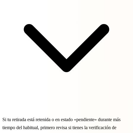
Si tu retirada está retenida o en estado «pendiente» durante más
tiempo del habitual, primero revisa si tienes la verificación de