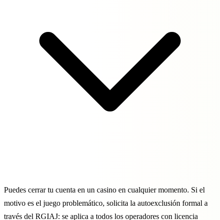
Puedes cerrar tu cuenta en un casino en cualquier momento. Si el
motivo es el juego problemático, solicita la autoexclusión formal a
través del RGIAJ: se aplica a todos los operadores con licencia