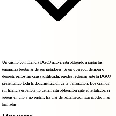
Un casino con licencia DGOJ activa está obligado a pagar las
ganancias legítimas de sus jugadores. Si un operador demora o
deniega pagos sin causa justificada, puedes reclamar ante la DGOJ
presentando toda la documentación de la transacción. Los casinos
sin licencia española no tienen esta obligación ante el regulador: si
juegas en uno y no pagan, las vías de reclamación son mucho más
limitadas.