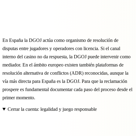
En España la DGOJ actúa como organismo de resolución de
disputas entre jugadores y operadores con licencia. Si el canal
interno del casino no da respuesta, la DGOJ puede intervenir como
mediador. En el ámbito europeo existen también plataformas de
resolución alternativa de conflictos (ADR) reconocidas, aunque la
vía más directa para España es la DGOJ. Para que la reclamación
prospere es fundamental documentar cada paso del proceso desde el
primer momento.
Cerrar la cuenta: legalidad y juego responsable