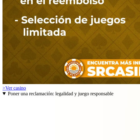
>
Ver casino
Poner una reclamación: legalidad y juego responsable