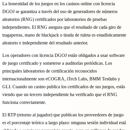
La honestidad de los juegos en los casinos online con licencia
DGOJ se garantiza a través del uso de generadores de números
aleatorios (RNG) certificados por laboratorios de pruebas
independientes. El RNG asegura que el resultado de cada giro de
tragaperras, mano de blackjack o tirada de ruleta es estadísticamente
aleatorio e independiente del resultado anterior.
Los operadores con licencia DGOJ están obligados a usar software
de juego certificado y someterse a auditorías periódicas. Los
principales laboratorios de certificación reconocidos
internacionalmente son eCOGRA, iTech Labs, BMM Testlabs y
GLI. Cuando un casino publica los certificados de sus juegos, estás
viendo que un tercero independiente ha verificado que el RNG
funciona correctamente.
El RTP (retorno al jugador) que publican los proveedores de juego
es el porcentaje teórico a largo plazo: ninguna sesión individual está