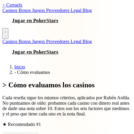
>
Cerraelx
Casinos
Bonos
Juegos
Proveedores
Legal
Blog
Jugar en PokerStars
Casinos
Bonos
Juegos
Proveedores
Legal
Blog
Jugar en PokerStars
Inicio
›
Cómo evaluamos
Cómo evaluamos los casinos
Cada reseña sigue los mismos criterios, aplicados por Rubén Ardila.
No puntuamos de oído: probamos cada casino con dinero real antes
de darle una nota sobre 10. Estos son los seis factores que medimos
y el peso que tiene cada uno en la nota final.
★
Recomendado #1