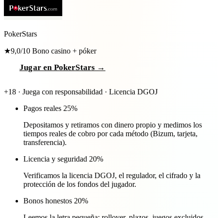
PokerStars
★
9,0
/10
Bono casino + póker
Jugar en PokerStars →
+18 · Juega con responsabilidad · Licencia DGOJ
Pagos reales
25%
Depositamos y retiramos con dinero propio y medimos los
tiempos reales de cobro por cada método (Bizum, tarjeta,
transferencia).
Licencia y seguridad
20%
Verificamos la licencia DGOJ, el regulador, el cifrado y la
protección de los fondos del jugador.
Bonos honestos
20%
Leemos la letra pequeña: rollover, plazos, juegos excluidos,