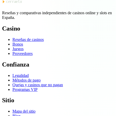
Reseñas y comparativas independientes de casinos online y slots en
España.
Casino
Reseñas de casinos
Bonos
Juegos
Proveedores
Confianza
Legalidad
Métodos de pago
Quejas y casinos que no pagan
Programas VIP
Sitio
Mapa del sitio
Blog