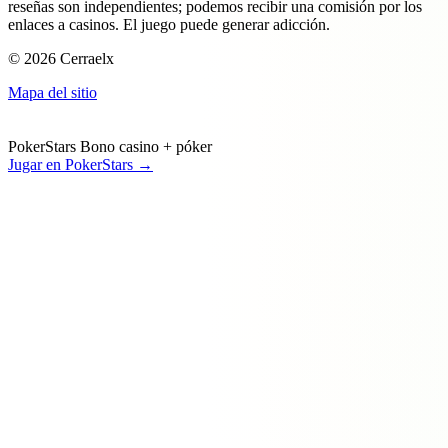
reseñas son independientes; podemos recibir una comisión por los
enlaces a casinos. El juego puede generar adicción.
© 2026 Cerraelx
Mapa del sitio
PokerStars
Bono casino + póker
Jugar en PokerStars →