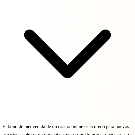
El bono de bienvenida de un casino online es la oferta para nuevos
usuarios: suele ser un porcentaje extra sobre tu primer depósito y, a