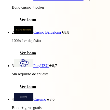
Bono casino + póker
Ver bono
2
Casino Barcelona
★
8,8
100% 1er depósito
Ver bono
3
PlayUZU
★
8,7
Sin requisito de apuesta
Ver bono
4
Casumo
★
8,6
Bono + giros gratis