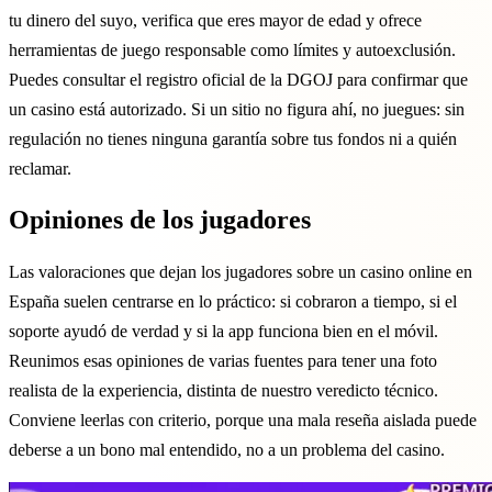
tu dinero del suyo, verifica que eres mayor de edad y ofrece
herramientas de juego responsable como límites y autoexclusión.
Puedes consultar el registro oficial de la DGOJ para confirmar que
un casino está autorizado. Si un sitio no figura ahí, no juegues: sin
regulación no tienes ninguna garantía sobre tus fondos ni a quién
reclamar.
Opiniones de los jugadores
Las valoraciones que dejan los jugadores sobre un casino online en
España suelen centrarse en lo práctico: si cobraron a tiempo, si el
soporte ayudó de verdad y si la app funciona bien en el móvil.
Reunimos esas opiniones de varias fuentes para tener una foto
realista de la experiencia, distinta de nuestro veredicto técnico.
Conviene leerlas con criterio, porque una mala reseña aislada puede
deberse a un bono mal entendido, no a un problema del casino.