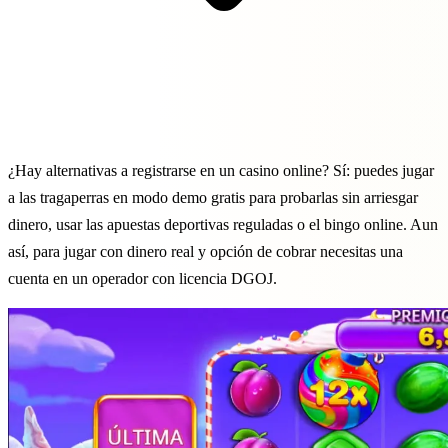
¿Hay alternativas a registrarse en un casino online? Sí: puedes jugar
a las tragaperras en modo demo gratis para probarlas sin arriesgar
dinero, usar las apuestas deportivas reguladas o el bingo online. Aun
así, para jugar con dinero real y opción de cobrar necesitas una
cuenta en un operador con licencia DGOJ.