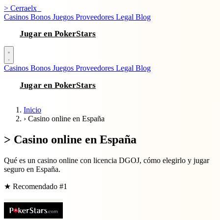
>
Cerraelx
Casinos
Bonos
Juegos
Proveedores
Legal
Blog
Jugar en PokerStars
Casinos
Bonos
Juegos
Proveedores
Legal
Blog
Jugar en PokerStars
Inicio
›
Casino online en España
Casino online en España
Qué es un casino online con licencia DGOJ, cómo elegirlo y jugar
seguro en España.
★
Recomendado #1