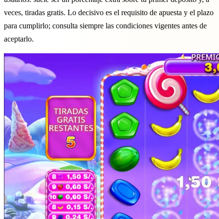
veces, tiradas gratis. Lo decisivo es el requisito de apuesta y el plazo
para cumplirlo; consulta siempre las condiciones vigentes antes de
aceptarlo.