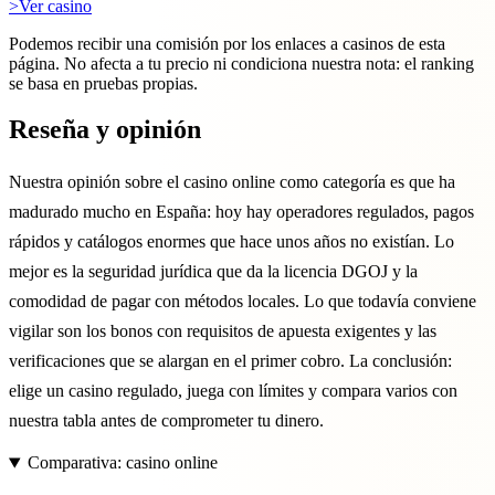
>
Ver casino
Podemos recibir una comisión por los enlaces a casinos de esta
página. No afecta a tu precio ni condiciona nuestra nota: el ranking
se basa en pruebas propias.
Reseña y opinión
Nuestra opinión sobre el casino online como categoría es que ha
madurado mucho en España: hoy hay operadores regulados, pagos
rápidos y catálogos enormes que hace unos años no existían. Lo
mejor es la seguridad jurídica que da la licencia DGOJ y la
comodidad de pagar con métodos locales. Lo que todavía conviene
vigilar son los bonos con requisitos de apuesta exigentes y las
verificaciones que se alargan en el primer cobro. La conclusión:
elige un casino regulado, juega con límites y compara varios con
nuestra tabla antes de comprometer tu dinero.
Comparativa: casino online