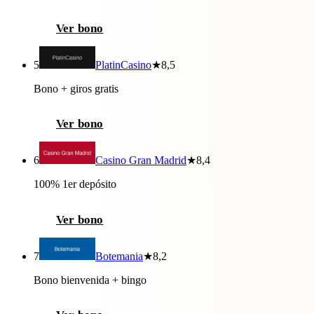
Ver bono
5
PlatinCasino
★
8,5
Bono + giros gratis
Ver bono
6
Casino Gran Madrid
★
8,4
100% 1er depósito
Ver bono
7
Botemania
★
8,2
Bono bienvenida + bingo