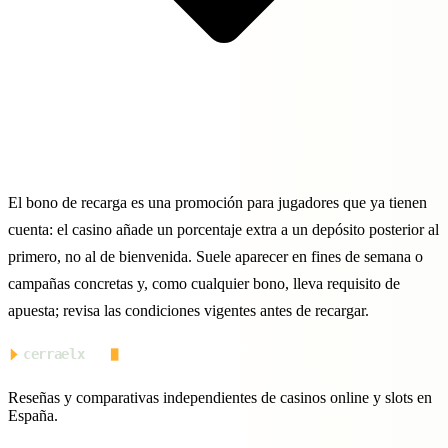
El bono de recarga es una promoción para jugadores que ya tienen
cuenta: el casino añade un porcentaje extra a un depósito posterior al
primero, no al de bienvenida. Suele aparecer en fines de semana o
campañas concretas y, como cualquier bono, lleva requisito de
apuesta; revisa las condiciones vigentes antes de recargar.
Reseñas y comparativas independientes de casinos online y slots en
España.