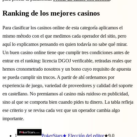
Ranking de los mejores casinos
Para clasificar los casinos online de esta categoría aplicamos el
mismo método con el que medimos cada operador del sitio, pero
aquí lo explicamos pensando en quien todavía no sabe qué mirar.
Un buen casino online tiene que cumplir tres condiciones antes de
entrar en el ranking: licencia DGOJ verificable, retiradas reales que
hemos cronometrado nosotros y un bono cuyo requisito de apuesta
se pueda cumplir sin trucos. A partir de ahí ordenamos por
experiencia de juego, variedad de proveedores y calidad del soporte
en castellano. No premiamos al casino más ruidoso en publicidad,
sino al que se comporta bien cuando pides tu dinero. La tabla refleja
ese criterio y se revisa cada vez que un operador cambia algo
importante.
1
PokerStars
★ Elección del editor
★
9,0