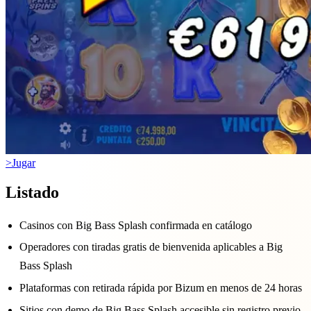
>
Jugar
Listado
Casinos con Big Bass Splash confirmada en catálogo
Operadores con tiradas gratis de bienvenida aplicables a Big
Bass Splash
Plataformas con retirada rápida por Bizum en menos de 24 horas
Sitios con demo de Big Bass Splash accesible sin registro previo