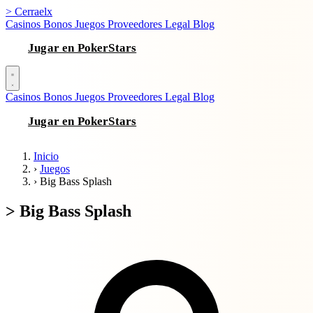
>
Cerraelx
Casinos
Bonos
Juegos
Proveedores
Legal
Blog
Jugar en PokerStars
Casinos
Bonos
Juegos
Proveedores
Legal
Blog
Jugar en PokerStars
Inicio
›
Juegos
›
Big Bass Splash
Big Bass Splash