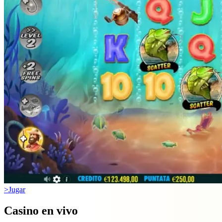
>
Jugar
Casino en vivo