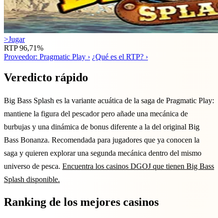
>
Jugar
RTP
96,71%
Proveedor: Pragmatic Play ›
¿Qué es el RTP? ›
Veredicto rápido
Big Bass Splash es la variante acuática de la saga de Pragmatic Play:
mantiene la figura del pescador pero añade una mecánica de
burbujas y una dinámica de bonus diferente a la del original Big
Bass Bonanza. Recomendada para jugadores que ya conocen la
saga y quieren explorar una segunda mecánica dentro del mismo
universo de pesca.
Encuentra los casinos DGOJ que tienen Big Bass
Splash disponible.
Ranking de los mejores casinos