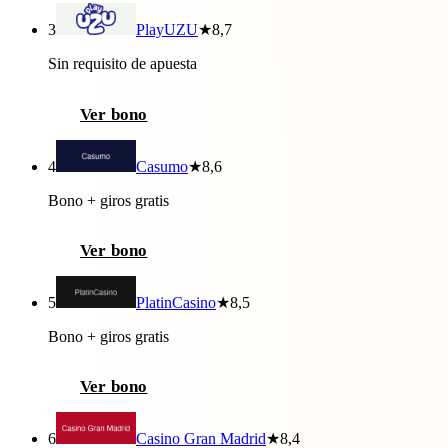
3
PlayUZU
★
8,7
Sin requisito de apuesta
Ver bono
4
Casumo
★
8,6
Bono + giros gratis
Ver bono
5
PlatinCasino
★
8,5
Bono + giros gratis
Ver bono
6
Casino Gran Madrid
★
8,4