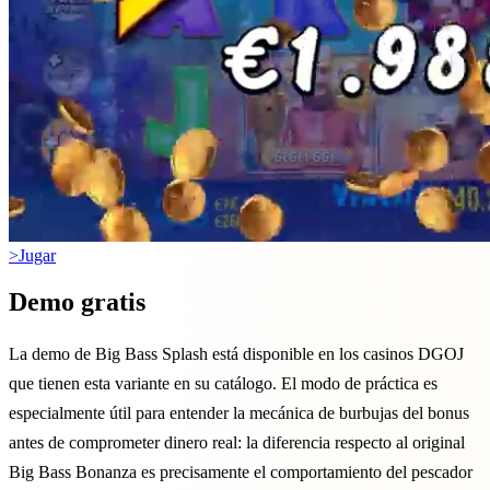
>
Jugar
Demo gratis
La demo de Big Bass Splash está disponible en los casinos DGOJ
que tienen esta variante en su catálogo. El modo de práctica es
especialmente útil para entender la mecánica de burbujas del bonus
antes de comprometer dinero real: la diferencia respecto al original
Big Bass Bonanza es precisamente el comportamiento del pescador