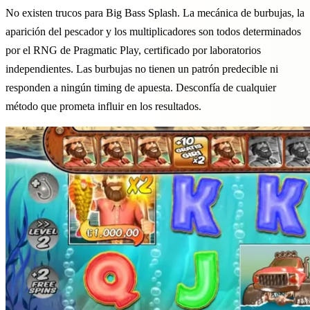
No existen trucos para Big Bass Splash. La mecánica de burbujas, la
aparición del pescador y los multiplicadores son todos determinados
por el RNG de Pragmatic Play, certificado por laboratorios
independientes. Las burbujas no tienen un patrón predecible ni
responden a ningún timing de apuesta. Desconfía de cualquier
método que prometa influir en los resultados.