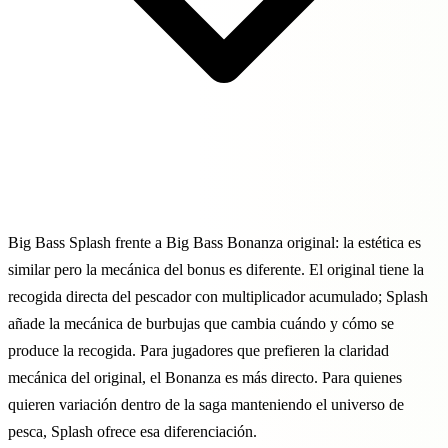
Big Bass Splash frente a Big Bass Bonanza original: la estética es
similar pero la mecánica del bonus es diferente. El original tiene la
recogida directa del pescador con multiplicador acumulado; Splash
añade la mecánica de burbujas que cambia cuándo y cómo se
produce la recogida. Para jugadores que prefieren la claridad
mecánica del original, el Bonanza es más directo. Para quienes
quieren variación dentro de la saga manteniendo el universo de
pesca, Splash ofrece esa diferenciación.