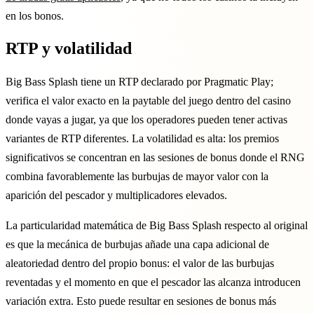
en los bonos.
RTP y volatilidad
Big Bass Splash tiene un RTP declarado por Pragmatic Play;
verifica el valor exacto en la paytable del juego dentro del casino
donde vayas a jugar, ya que los operadores pueden tener activas
variantes de RTP diferentes. La volatilidad es alta: los premios
significativos se concentran en las sesiones de bonus donde el RNG
combina favorablemente las burbujas de mayor valor con la
aparición del pescador y multiplicadores elevados.
La particularidad matemática de Big Bass Splash respecto al original
es que la mecánica de burbujas añade una capa adicional de
aleatoriedad dentro del propio bonus: el valor de las burbujas
reventadas y el momento en que el pescador las alcanza introducen
variación extra. Esto puede resultar en sesiones de bonus más