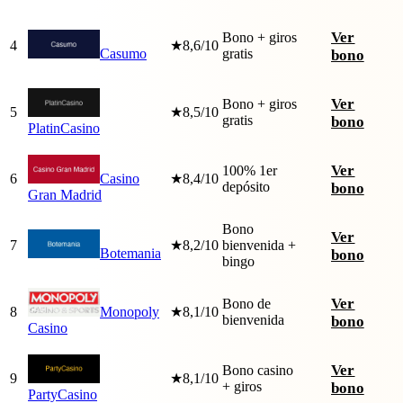
Ver
Bono + giros
4
★
8,6/10
Casumo
gratis
bono
Ver
Bono + giros
5
★
8,5/10
gratis
bono
PlatinCasino
Ver
100% 1er
6
Casino
★
8,4/10
depósito
bono
Gran Madrid
Bono
Ver
7
★
8,2/10
bienvenida +
Botemania
bono
bingo
Ver
Bono de
8
Monopoly
★
8,1/10
bienvenida
bono
Casino
Ver
Bono casino
9
★
8,1/10
+ giros
bono
PartyCasino