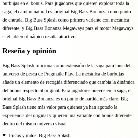
burbujas en el bonus. Para jugadores que quieren explorar toda la
saga, el camino natural es: original Big Bass Bonanza como punto
de entrada, Big Bass Splash como primera variante con mecánica
diferente, y Big Bass Bonanza Megaways para el motor Megaways
si el tablero dinámico resulta atractivo.
Reseña y opinión
Big Bass Splash funciona como extensión de la saga para fans del
universo de pesca de Pragmatic Play. La mecánica de burbujas
añade un elemento de recogida diferenciado que cambia la dinámica
del bonus respecto al original. Para jugadores nuevos en la saga, el
original Big Bass Bonanza es un punto de partida más claro; Big
Bass Splash tiene más valor para quienes ya han agotado la
experiencia del original y quieren una variante con bonus diferente
dentro del mismo universo visual.
Trucos y mitos: Big Bass Splash