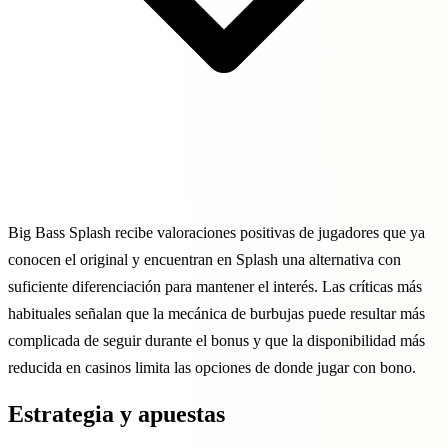
Big Bass Splash recibe valoraciones positivas de jugadores que ya
conocen el original y encuentran en Splash una alternativa con
suficiente diferenciación para mantener el interés. Las críticas más
habituales señalan que la mecánica de burbujas puede resultar más
complicada de seguir durante el bonus y que la disponibilidad más
reducida en casinos limita las opciones de donde jugar con bono.
Estrategia y apuestas