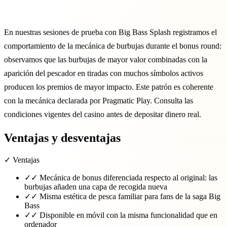
En nuestras sesiones de prueba con Big Bass Splash registramos el
comportamiento de la mecánica de burbujas durante el bonus round:
observamos que las burbujas de mayor valor combinadas con la
aparición del pescador en tiradas con muchos símbolos activos
producen los premios de mayor impacto. Este patrón es coherente
con la mecánica declarada por Pragmatic Play. Consulta las
condiciones vigentes del casino antes de depositar dinero real.
Ventajas y desventajas
✓
Ventajas
✓
✓ Mecánica de bonus diferenciada respecto al original: las
burbujas añaden una capa de recogida nueva
✓
✓ Misma estética de pesca familiar para fans de la saga Big
Bass
✓
✓ Disponible en móvil con la misma funcionalidad que en
ordenador