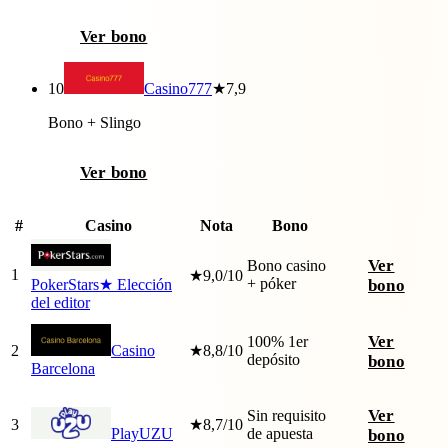
Ver bono
10
Casino777
★
7,9
Bono + Slingo
Ver bono
#
Casino
Nota
Bono
Ver
Bono casino
1
★
9,0/10
+ póker
bono
PokerStars
★ Elección
del editor
Ver
100% 1er
2
Casino
★
8,8/10
depósito
bono
Barcelona
Ver
Sin requisito
3
★
8,7/10
PlayUZU
de apuesta
bono