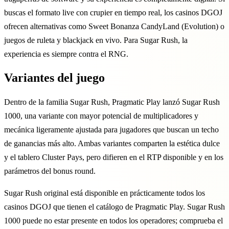
buscas el formato live con crupier en tiempo real, los casinos DGOJ
ofrecen alternativas como Sweet Bonanza CandyLand (Evolution) o
juegos de ruleta y blackjack en vivo. Para Sugar Rush, la
experiencia es siempre contra el RNG.
Variantes del juego
Dentro de la familia Sugar Rush, Pragmatic Play lanzó Sugar Rush
1000, una variante con mayor potencial de multiplicadores y
mecánica ligeramente ajustada para jugadores que buscan un techo
de ganancias más alto. Ambas variantes comparten la estética dulce
y el tablero Cluster Pays, pero difieren en el RTP disponible y en los
parámetros del bonus round.
Sugar Rush original está disponible en prácticamente todos los
casinos DGOJ que tienen el catálogo de Pragmatic Play. Sugar Rush
1000 puede no estar presente en todos los operadores; comprueba el