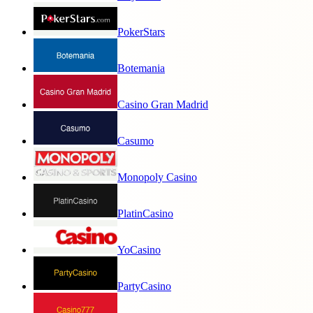
PokerStars
Botemania
Casino Gran Madrid
Casumo
Monopoly Casino
PlatinCasino
YoCasino
PartyCasino