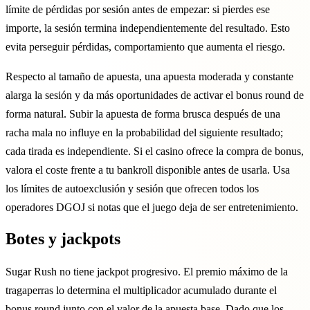
límite de pérdidas por sesión antes de empezar: si pierdes ese
importe, la sesión termina independientemente del resultado. Esto
evita perseguir pérdidas, comportamiento que aumenta el riesgo.
Respecto al tamaño de apuesta, una apuesta moderada y constante
alarga la sesión y da más oportunidades de activar el bonus round de
forma natural. Subir la apuesta de forma brusca después de una
racha mala no influye en la probabilidad del siguiente resultado;
cada tirada es independiente. Si el casino ofrece la compra de bonus,
valora el coste frente a tu bankroll disponible antes de usarla. Usa
los límites de autoexclusión y sesión que ofrecen todos los
operadores DGOJ si notas que el juego deja de ser entretenimiento.
Botes y jackpots
Sugar Rush no tiene jackpot progresivo. El premio máximo de la
tragaperras lo determina el multiplicador acumulado durante el
bonus round junto con el valor de la apuesta base. Dado que los