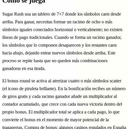
Cómo se juega
Sugar Rush usa un tablero de 7×7 donde los símbolos caen desde
arriba. Para ganar, necesitas formar un racimo de ocho o más
símbolos iguales conectados horizontal o verticalmente; no existen
líneas de pago tradicionales. Cuando se forma un racimo ganador,
los símbolos que lo componen desaparecen y los restantes caen
hacia abajo, dejando entrar nuevos símbolos desde arriba. Este
proceso se repite hasta que no queden más combinaciones
ganadoras en esa tirada.
El bonus round se activa al aterrizar cuatro o más símbolos scatter
(el icono de piruleta brillante). En la bonificación recibes un número
de giros gratis y cada racimo ganador añade un multiplicador al
contador acumulado, que crece con cada nueva victoria dentro del
propio bonus. El multiplicador total se aplica a cada pago, lo que
convierte el bonus en el momento de mayor potencial de la
tragaperras. Compra de bonus: algunos casinos regulados en España