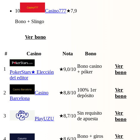
10
Casino777
★
7,9
Bono + Slingo
Ver bono
#
Casino
Nota
Bono
Ver
Bono casino
1
★
9,0/10
+ póker
bono
PokerStars
★ Elección
del editor
Ver
100% 1er
2
Casino
★
8,8/10
depósito
bono
Barcelona
Ver
Sin requisito
3
★
8,7/10
PlayUZU
de apuesta
bono
Ver
Bono + giros
4
★
8,6/10