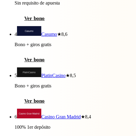
Sin requisito de apuesta
Ver bono
4
Casumo
★
8,6
Bono + giros gratis
Ver bono
5
PlatinCasino
★
8,5
Bono + giros gratis
Ver bono
6
Casino Gran Madrid
★
8,4
100% 1er depósito