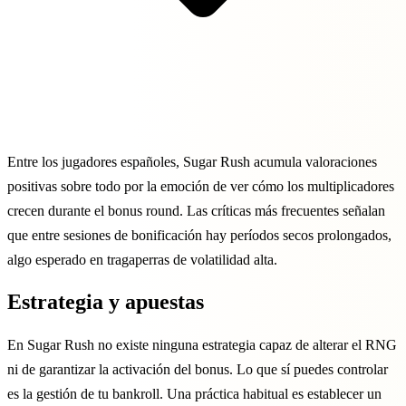
Entre los jugadores españoles, Sugar Rush acumula valoraciones
positivas sobre todo por la emoción de ver cómo los multiplicadores
crecen durante el bonus round. Las críticas más frecuentes señalan
que entre sesiones de bonificación hay períodos secos prolongados,
algo esperado en tragaperras de volatilidad alta.
Estrategia y apuestas
En Sugar Rush no existe ninguna estrategia capaz de alterar el RNG
ni de garantizar la activación del bonus. Lo que sí puedes controlar
es la gestión de tu bankroll. Una práctica habitual es establecer un