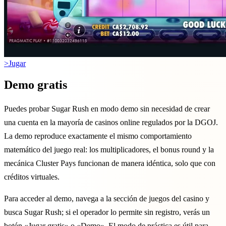
>
Jugar
Demo gratis
Puedes probar Sugar Rush en modo demo sin necesidad de crear
una cuenta en la mayoría de casinos online regulados por la DGOJ.
La demo reproduce exactamente el mismo comportamiento
matemático del juego real: los multiplicadores, el bonus round y la
mecánica Cluster Pays funcionan de manera idéntica, solo que con
créditos virtuales.
Para acceder al demo, navega a la sección de juegos del casino y
busca Sugar Rush; si el operador lo permite sin registro, verás un
botón «Jugar gratis» o «Demo». El modo de práctica es útil para