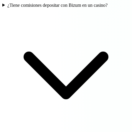
¿Tiene comisiones depositar con Bizum en un casino?