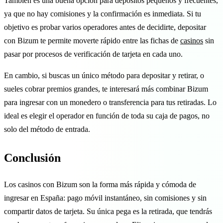
También es una buena opción para depósitos pequeños y frecuentes,
ya que no hay comisiones y la confirmación es inmediata. Si tu
objetivo es probar varios operadores antes de decidirte, depositar
con Bizum te permite moverte rápido entre las fichas de
casinos
sin
pasar por procesos de verificación de tarjeta en cada uno.
En cambio, si buscas un único método para depositar y retirar, o
sueles cobrar premios grandes, te interesará más combinar Bizum
para ingresar con un monedero o transferencia para tus retiradas. Lo
ideal es elegir el operador en función de toda su caja de pagos, no
solo del método de entrada.
Conclusión
Los casinos con Bizum son la forma más rápida y cómoda de
ingresar en España: pago móvil instantáneo, sin comisiones y sin
compartir datos de tarjeta. Su única pega es la retirada, que tendrás