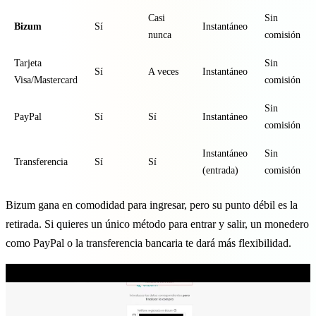
Casi
Sin
Bizum
Sí
Instantáneo
nunca
comisión
Tarjeta
Sin
Sí
A veces
Instantáneo
Visa/Mastercard
comisión
Sin
PayPal
Sí
Sí
Instantáneo
comisión
Instantáneo
Sin
Transferencia
Sí
Sí
(entrada)
comisión
Bizum gana en comodidad para ingresar, pero su punto débil es la
retirada. Si quieres un único método para entrar y salir, un monedero
como PayPal o la transferencia bancaria te dará más flexibilidad.