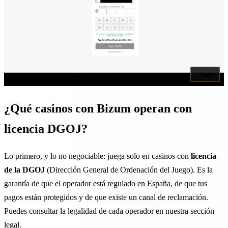
¿Qué casinos con Bizum operan con
licencia DGOJ?
Lo primero, y lo no negociable: juega solo en casinos con
licencia
de la DGOJ
(Dirección General de Ordenación del Juego). Es la
garantía de que el operador está regulado en España, de que tus
pagos están protegidos y de que existe un canal de reclamación.
Puedes consultar la legalidad de cada operador en nuestra sección
legal
.