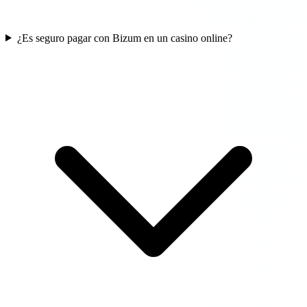
¿Es seguro pagar con Bizum en un casino online?