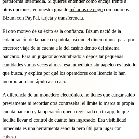
plataforma intermedia. Si quieres entender cómo encaja frente a
otras opciones, en nuestra guía de
métodos de pago
comparamos
Bizum con PayPal, tarjeta y transferencia.
El otro motivo de su éxito es la confianza. Bizum nació de la
colaboración de la banca española, así que el dinero nunca pasa por
terceros: viaja de tu cuenta a la del casino dentro del sistema
bancario. Para un jugador acostumbrado a depositar pequeñas
cantidades varias veces al mes, esa inmediatez sin papeleo es justo lo
que busca, y explica por qué los operadores con licencia lo han
incorporado tan rápido a su caja.
A diferencia de un monedero electrónico, no tienes que cargar saldo
previamente ni recordar otra contraseña: el límite lo marca tu propia
cuenta bancaria y la operación queda registrada en tu app, lo que
facilita llevar el control de cuánto has ingresado. Esa visibilidad
inmediata es una herramienta sencilla pero útil para jugar con
cabeza.