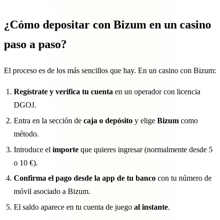
¿Cómo depositar con Bizum en un casino
paso a paso?
El proceso es de los más sencillos que hay. En un casino con Bizum:
Regístrate y verifica tu cuenta
en un operador con licencia
DGOJ.
Entra en la sección de
caja o depósito
y elige
Bizum
como
método.
Introduce el
importe
que quieres ingresar (normalmente desde 5
o 10 €).
Confirma el pago desde la app de tu banco
con tu número de
móvil asociado a Bizum.
El saldo aparece en tu cuenta de juego
al instante
.