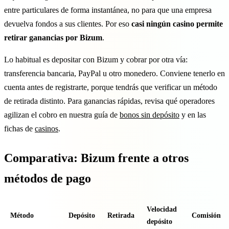
entre particulares de forma instantánea, no para que una empresa
devuelva fondos a sus clientes. Por eso
casi ningún casino permite
retirar ganancias por Bizum
.
Lo habitual es depositar con Bizum y cobrar por otra vía:
transferencia bancaria, PayPal u otro monedero. Conviene tenerlo en
cuenta antes de registrarte, porque tendrás que verificar un método
de retirada distinto. Para ganancias rápidas, revisa qué operadores
agilizan el cobro en nuestra guía de
bonos sin depósito
y en las
fichas de
casinos
.
Comparativa: Bizum frente a otros
métodos de pago
Velocidad
Método
Depósito
Retirada
Comisión
depósito