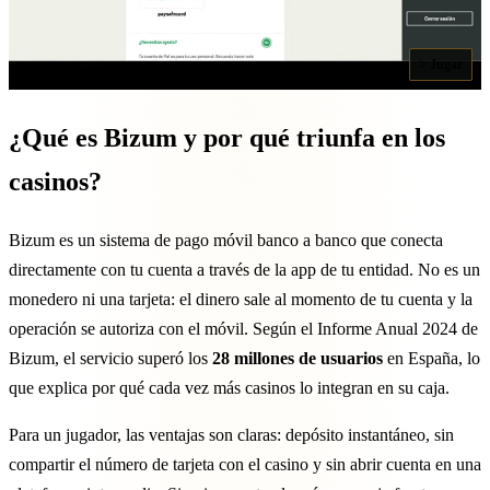
¿Qué es Bizum y por qué triunfa en los
casinos?
Bizum es un sistema de pago móvil banco a banco que conecta
directamente con tu cuenta a través de la app de tu entidad. No es un
monedero ni una tarjeta: el dinero sale al momento de tu cuenta y la
operación se autoriza con el móvil. Según el Informe Anual 2024 de
Bizum, el servicio superó los
28 millones de usuarios
en España, lo
que explica por qué cada vez más casinos lo integran en su caja.
Para un jugador, las ventajas son claras: depósito instantáneo, sin
compartir el número de tarjeta con el casino y sin abrir cuenta en una