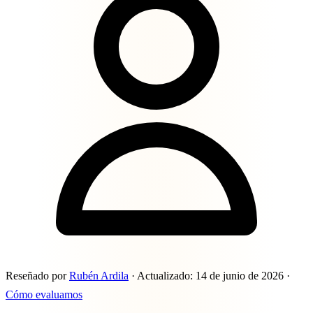
Reseñado por
Rubén Ardila
·
Actualizado:
14 de junio de 2026
·
Cómo evaluamos