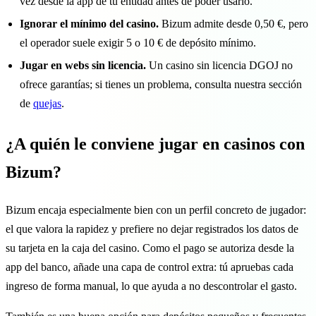
vez desde la app de tu entidad antes de poder usarlo.
Ignorar el mínimo del casino.
Bizum admite desde 0,50 €, pero
el operador suele exigir 5 o 10 € de depósito mínimo.
Jugar en webs sin licencia.
Un casino sin licencia DGOJ no
ofrece garantías; si tienes un problema, consulta nuestra sección
de
quejas
.
¿A quién le conviene jugar en casinos con
Bizum?
Bizum encaja especialmente bien con un perfil concreto de jugador:
el que valora la rapidez y prefiere no dejar registrados los datos de
su tarjeta en la caja del casino. Como el pago se autoriza desde la
app del banco, añade una capa de control extra: tú apruebas cada
ingreso de forma manual, lo que ayuda a no descontrolar el gasto.